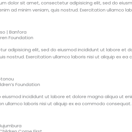
um dolor sit amet, consectetur adipisicing elit, sed do eius
enim ad minim veniam, quis nostrud. Exercitation ullamco labori
aso | Banfora
ldren Foundation
ur adipisicing elit, sed do eiusmod incididunt ut labore et
uis nostrud. Exercitation ullamco laboris nisi ut aliquip ex 
otonou
ldren’s Foundation
do eiusmod incididunt ut labore et dolore magna aliqua ut en
ion ullamco laboris nisi ut aliquip ex ea commodo consequat.
 Bujumbura
hildren Come First