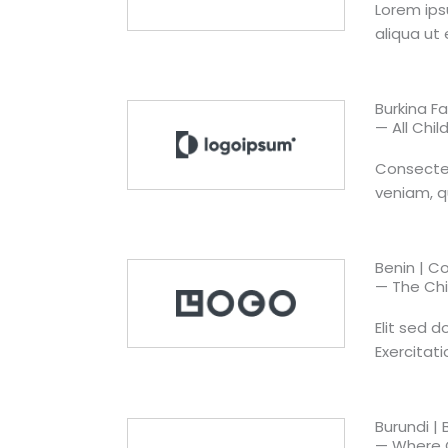
Lorem ips
aliqua ut 
Burkina F
— All Chi
Consectet
veniam, q
Benin | C
— The Chi
Elit sed 
Exercitat
Burundi |
— Where C