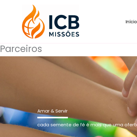
Ir
para
o
Início
conteúdo
Parceiros
Amar & Servir
cada semente de fé é mais que uma ofert