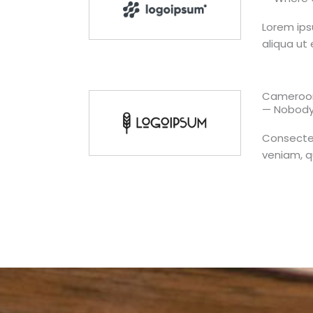
Lorem ips
aliqua ut 
Cameroon
— Nobody’
Consectet
veniam, q